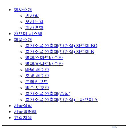
회사소개
인사말
오시는길
회사연혁
차으미 시스템
제품소개
층간소음 완충재(반건식) 차으미 BQ
층간소음 완충재(반건식) 차으미 B
벽체/스마트배수판
벽체/하나로배수판
바닥 배수판
조경 배수판
드레인보드
방수 보호판
층간소음 완충재(습식)
층간소음 완충재(반건식) – 차으미 A
시공실적
시공갤러리
고객지원